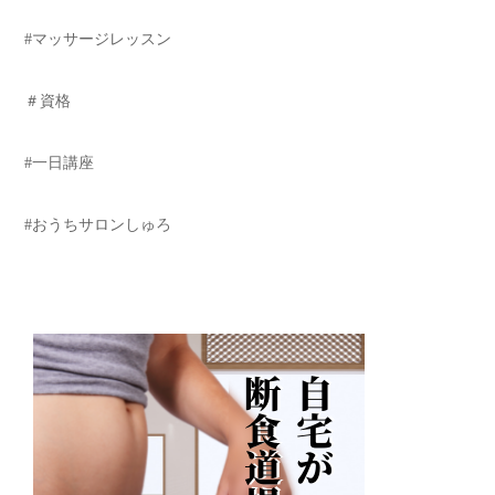
#マッサージレッスン
＃資格
#一日講座
#おうちサロンしゅろ