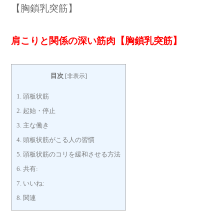
【胸鎖乳突筋】
肩こりと関係の深い筋肉【胸鎖乳突筋】
目次
[
非表示
]
1.
頭板状筋
2.
起始・停止
3.
主な働き
4.
頭板状筋がこる人の習慣
5.
頭板状筋のコリを緩和させる方法
6.
共有:
7.
いいね:
8.
関連