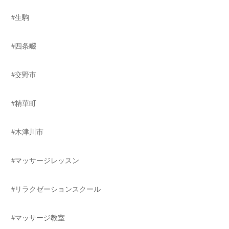
#生駒
#四条畷
#交野市
#精華町
#木津川市
#マッサージレッスン
#リラクゼーションスクール
#マッサージ教室