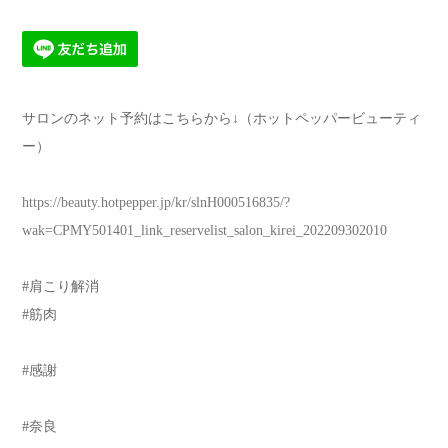
サロンのネット予約はこちらから↓（ホットペッパービューティ
ー）
https://beauty.hotpepper.jp/kr/slnH000516835/?
wak=CPMY501401_link_reservelist_salon_kirei_202209302010
#肩こり解消
#筋肉
#感謝
#奈良