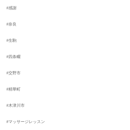
#感謝
#奈良
#生駒
#四条畷
#交野市
#精華町
#木津川市
#マッサージレッスン