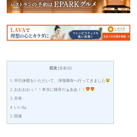
目次
[
非表示
]
1.
半日休暇をいただいて、浄瑠璃寺へ行ってきました
2.
おおおおっ！！本当に猫寺だぁああ！！
3.
共有:
4.
いいね:
5.
関連