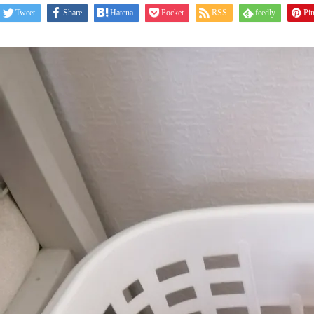
Tweet
Share
Hatena
Pocket
RSS
feedly
Pin